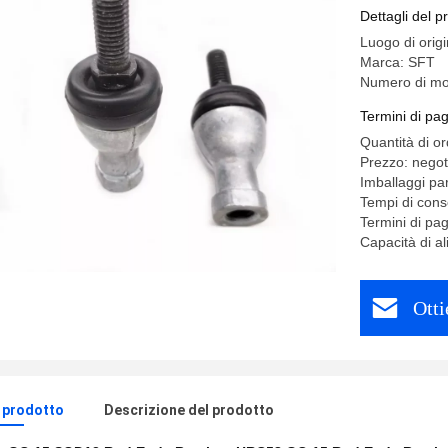
Dettagli del p
Luogo di orig
Marca: SFT
Numero di mo
Termini di pa
Quantità di o
Prezzo: negot
Imballaggi par
Tempi di con
Termini di p
Capacità di a
Otti
l prodotto
Descrizione del prodotto