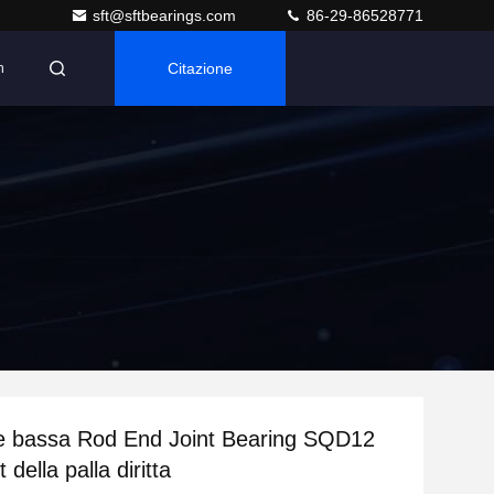
sft@sftbearings.com
86-29-86528771
Citazione
n
e bassa Rod End Joint Bearing SQD12
 della palla diritta