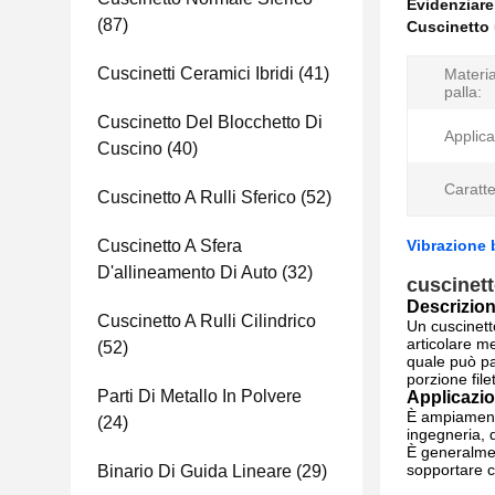
Evidenziar
(87)
Cuscinetto 
Cuscinetti Ceramici Ibridi
(41)
Materia
palla:
Cuscinetto Del Blocchetto Di
Applica
Cuscino
(40)
Caratte
Cuscinetto A Rulli Sferico
(52)
Cuscinetto A Sfera
Vibrazione 
D'allineamento Di Auto
(32)
cuscinett
Descrizion
Cuscinetto A Rulli Cilindrico
Un cuscinett
articolare m
(52)
quale può pa
porzione fil
Parti Di Metallo In Polvere
Applicazio
È ampiamente 
(24)
ingegneria, 
È generalmen
sopportare ca
Binario Di Guida Lineare
(29)