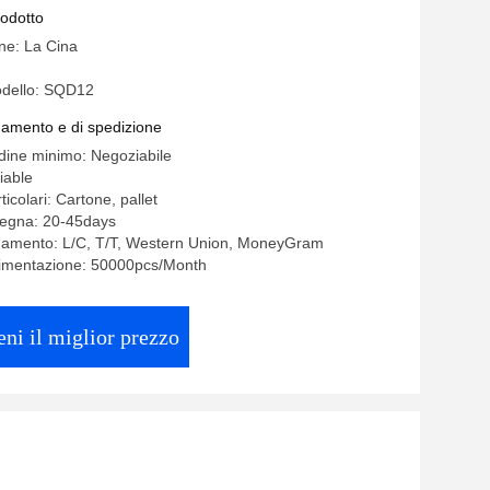
rodotto
ine: La Cina
dello: SQD12
gamento e di spedizione
rdine minimo: Negoziabile
iable
ticolari: Cartone, pallet
segna: 20-45days
agamento: L/C, T/T, Western Union, MoneyGram
limentazione: 50000pcs/Month
eni il miglior prezzo