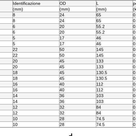
Identificazione
OD
L
p
(mm)
(mm)
(mm)
(
8
24
65
0
8
24
65
0
6
20
55.2
0
6
20
55.2
0
5
17
46
0
5
17
46
0
22
50
145
0
22
50
145
0
20
45
133
0
20
45
133
0
18
45
130.5
0
18
45
130.5
0
16
40
112
0
16
40
112
0
14
36
103
0
14
36
103
0
12
32
84
0
12
32
84
0
10
28
74.5
0
10
28
74.5
0