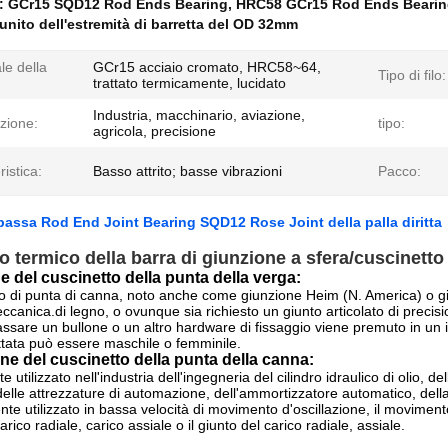
e:
GCr15 SQD12 Rod Ends Bearing
,
HRC58 GCr15 Rod Ends Beari
unito dell'estremità di barretta del OD 32mm
le della
GCr15 acciaio cromato, HRC58~64,
Tipo di filo:
trattato termicamente, lucidato
Industria, macchinario, aviazione,
zione:
tipo:
agricola, precisione
ristica:
Basso attrito; basse vibrazioni
Pacco:
bassa Rod End Joint Bearing SQD12 Rose Joint della palla diritta
o termico della barra di giunzione a sfera/cuscinetto
e del cuscinetto della punta della verga:
o di punta di canna, noto anche come giunzione Heim (N. America) o g
eccanica.di legno, o ovunque sia richiesto un giunto articolato di precis
ssare un bullone o un altro hardware di fissaggio viene premuto in un i
ettata può essere maschile o femminile.
ne del cuscinetto della punta della canna:
utilizzato nell'industria dell'ingegneria del cilindro idraulico di olio, 
delle attrezzature di automazione, dell'ammortizzatore automatico, dell
te utilizzato in bassa velocità di movimento d'oscillazione, il movimen
rico radiale, carico assiale o il giunto del carico radiale, assiale.