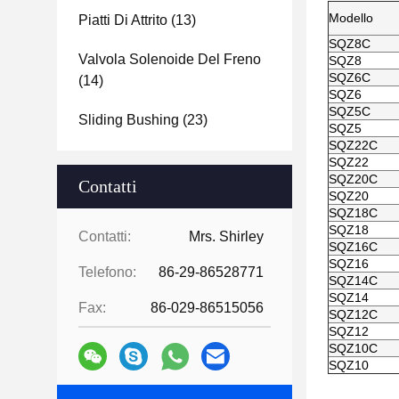
Modello
Piatti Di Attrito
(13)
SQZ8C
Valvola Solenoide Del Freno
SQZ8
SQZ6C
(14)
SQZ6
SQZ5C
Sliding Bushing
(23)
SQZ5
SQZ22C
SQZ22
SQZ20C
Contatti
SQZ20
SQZ18C
SQZ18
Contatti:
Mrs. Shirley
SQZ16C
SQZ16
Telefono:
86-29-86528771
SQZ14C
SQZ14
Fax:
86-029-86515056
SQZ12C
SQZ12
SQZ10C
SQZ10