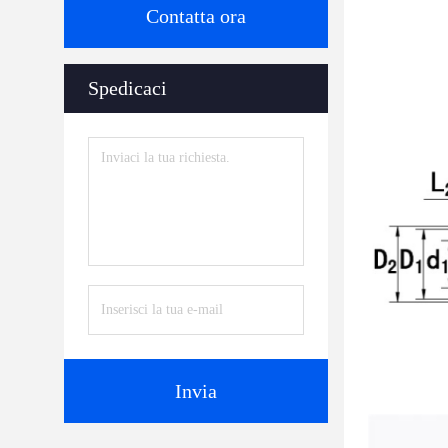
Contatta ora
Spedicaci
Invia