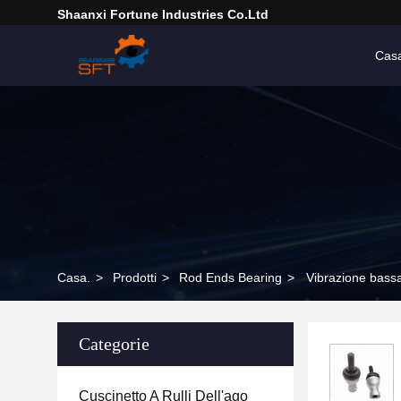
Shaanxi Fortune Industries Co.ltd
Cas
Casa.
>
Prodotti
>
Rod Ends Bearing
>
Vibrazione bassa
Categorie
Cuscinetto A Rulli Dell'ago