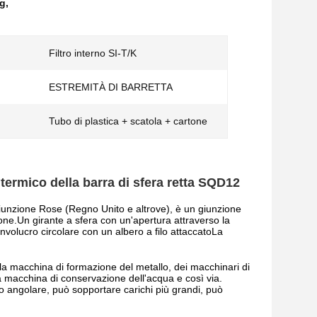
ng
,
Filtro interno SI-T/K
ESTREMITÀ DI BARRETTA
Tubo di plastica + scatola + cartone
 termico della barra di sfera retta SQD12
iunzione Rose (Regno Unito e altrove), è un giunzione
ione.Un girante a sfera con un'apertura attraverso la
nvolucro circolare con un albero a filo attaccatoLa
della macchina di formazione del metallo, dei macchinari di
a macchina di conservazione dell'acqua e così via.
to angolare, può sopportare carichi più grandi, può