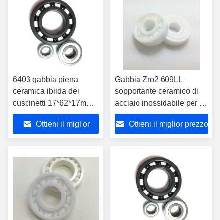
6403 gabbia piena
Gabbia Zro2 609LL
ceramica ibrida dei
sopportante ceramico di
cuscinetti 17*62*17mm
acciaio inossidabile per il
ZrO2 PTFE per la bici
pattino del dito
Ottieni il miglior
Ottieni il miglior prezzo
prezzo