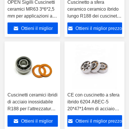
OPEN Sigilli Cuscinetti
Cuscinetto a sfera
ceramici MR63 3*6*2,5
ceramico ceramico ibrido
mm per applicazioni a
lungo R188 dei cuscinetti
fila singola
10 di rotazione R188
Ottieni il miglior
Ottieni il miglior prezzo
prezzo
Cuscinetti ceramici ibridi
CE con cuscinetto a sfera
di acciaio inossidabile
ibrido 6204 ABEC-5
R188 per l'attrezzatura
20*47*14mm di acciaio
per la pesca
inossidabile
Ottieni il miglior
Ottieni il miglior prezzo