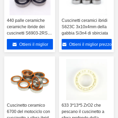
440 palle ceramiche
Cuscinetti ceramici ibridi
ceramiche ibride dei
S623C 3x10x4mm della
cuscinetti S6903-2RS
gabbia Si3n4 di sbirciata
Si3N4 del pattino di
Ottieni il miglior
Ottieni il miglior prezzo
acciaio inossidabile
prezzo
Cuscinetto ceramico
633 3*13*5 ZrO2 che
6700 del motociclo con
pescano il cuscinetto a
cuscinetto a sfera ibrido
sfera profondo della