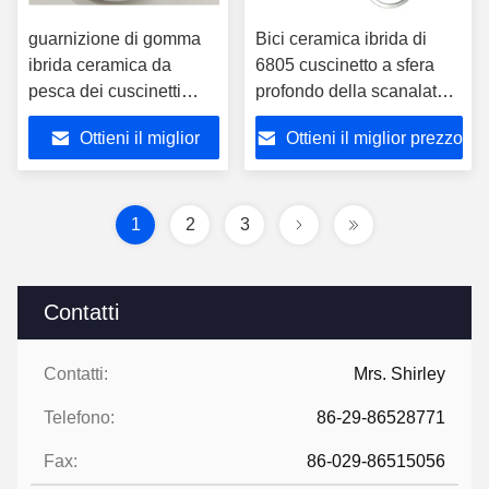
guarnizione di gomma
Bici ceramica ibrida di
ibrida ceramica da
6805 cuscinetto a sfera
pesca dei cuscinetti
profondo della scanalatura
della bobina di 3x10x4
della singola cuscinetti di
Ottieni il miglior
Ottieni il miglior prezzo
millimetro ABEC 9
fila
prezzo
1
2
3
Contatti
Contatti:
Mrs. Shirley
Telefono:
86-29-86528771
Fax:
86-029-86515056