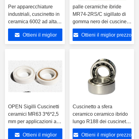
Per apparecchiature
palle ceramiche ibride
industriali, cuscinetto in
MR74-2RS/C sigillato di
ceramica 6002 ad alta
gomma nero dei cuscinetti
velocità e basso rumore
Si3N4 di 4x7x2.5mm
Ottieni il miglior
Ottieni il miglior prezzo
15x32x9 mm
prezzo
OPEN Sigilli Cuscinetti
Cuscinetto a sfera
ceramici MR63 3*6*2,5
ceramico ceramico ibrido
mm per applicazioni a
lungo R188 dei cuscinetti
fila singola
10 di rotazione R188
Ottieni il miglior
Ottieni il miglior prezzo