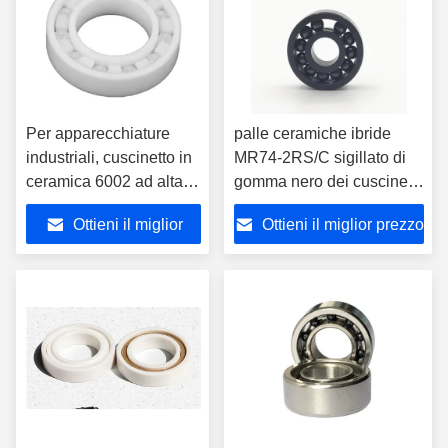
Per apparecchiature
palle ceramiche ibride
industriali, cuscinetto in
MR74-2RS/C sigillato di
ceramica 6002 ad alta
gomma nero dei cuscinetti
velocità e basso rumore
Si3N4 di 4x7x2.5mm
Ottieni il miglior
Ottieni il miglior prezzo
15x32x9 mm
prezzo