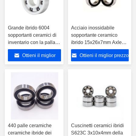
Grande ibrido 6004
Acciaio inossidabile
sopportanti ceramici di
sopportante ceramico
inventario con la palla
ibrido 15x26x7mm Axle
ceramica SI3N4
Bicycle Ball Bearing di
Ottieni il miglior
Ottieni il miglior prezzo
S15267-2RS
prezzo
440 palle ceramiche
Cuscinetti ceramici ibridi
ceramiche ibride dei
S623C 3x10x4mm della