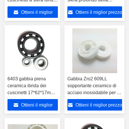
dei CB 6700RS 10*15*4
scanalatura dei cuscinetti
Ottieni il miglior
Ottieni il miglior prezzo
dell'acciaio inossidabile
ceramici di Shimano della
bobina
prezzo
6403 gabbia piena
Gabbia Zro2 609LL
ceramica ibrida dei
sopportante ceramico di
cuscinetti 17*62*17mm
acciaio inossidabile per il
ZrO2 PTFE per la bici
pattino del dito
Ottieni il miglior
Ottieni il miglior prezzo
prezzo