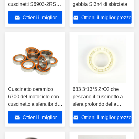
cuscinetti S6903-2RS
gabbia Si3n4 di sbirciata
Si3N4 del pattino di
Ottieni il miglior
Ottieni il miglior prezzo
acciaio inossidabile
prezzo
Cuscinetto ceramico
633 3*13*5 ZrO2 che
6700 del motociclo con
pescano il cuscinetto a
cuscinetto a sfera ibrido
sfera profondo della
dei CB 6700RS 10*15*4
scanalatura dei cuscinetti
Ottieni il miglior
Ottieni il miglior prezzo
dell'acciaio inossidabile
ceramici di Shimano della
bobina
prezzo