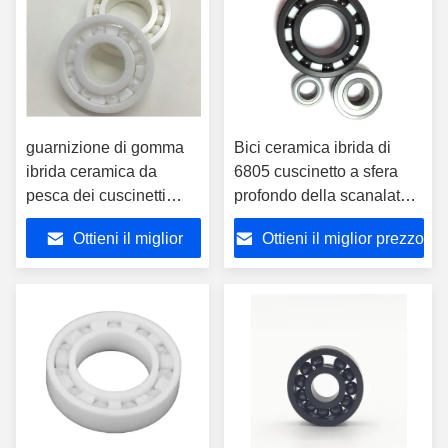
guarnizione di gomma
Bici ceramica ibrida di
ibrida ceramica da
6805 cuscinetto a sfera
pesca dei cuscinetti
profondo della scanalatura
della bobina di 3x10x4
della singola cuscinetti di
Ottieni il miglior
Ottieni il miglior prezzo
millimetro ABEC 9
fila
prezzo