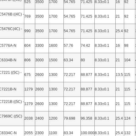
525
3500
1700
54.765
71.425
8.33±0.1
16
92
5476B ((4C) -
769
3500
1700
54.765
71.425
8.33±0.1
21
92
C5476C(4C) -
990
3500
1700
54.765
71.425
8.33±0.1
25.4
92
C5776A-N
604
3300
1600
57.76
74.42
8.33±0.1
16
98
C6334B-N
806
3000
1500
63.34
80
8.33±0.1
21
104
7221 ((5C) -
675
2600
1300
72.217
88.877
8.33±0.1
13.5
115
C7221B-N
1279
2600
1300
72.217
88.877
8.33±0.1
21
115
7221B ((5C) -
1279
2600
1300
72.217
88.877
8.33±0.1
21
115
C7969C ((5C)
2038
2400
1200
79.698
96.358
8.33±0.1
25.4
124
C8334C-N
2055
2300
1100
83.34
100.000
8.33±0.1
25.4
132