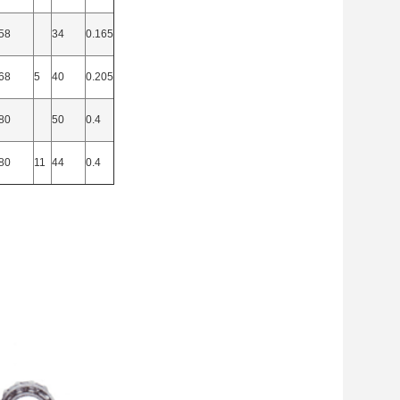
58
34
0.165
68
5
40
0.205
80
50
0.4
80
11
44
0.4