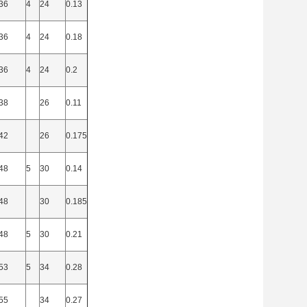
36
4
24
0.13
36
4
24
0.18
36
4
24
0.2
38
26
0.11
42
26
0.175
48
5
30
0.14
48
30
0.185
48
5
30
0.21
53
5
34
0.28
55
34
0.27