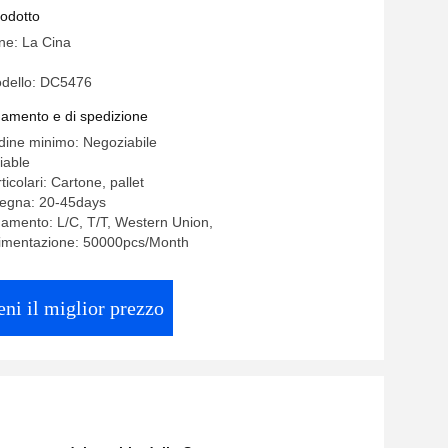
 SFT
rodotto
ine: La Cina
dello: DC5476
gamento e di spedizione
rdine minimo: Negoziabile
iable
ticolari: Cartone, pallet
segna: 20-45days
gamento: L/C, T/T, Western Union,
limentazione: 50000pcs/Month
eni il miglior prezzo