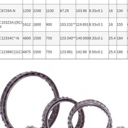
C8729A-N
1250
2200
1100
87.29
103.96
8.33±0.1
16
134
10323A ((5C)
1612
1800
900
103.231**
119.891
8.33±0.1
16
155
N
C12334C*-N
4800
1500
750
123.340**
140.000
8.33±0.1
25.4
184
C12388C(11C)
4875
1500
750
123.881
142.88
9.50±0.1
25.4
186