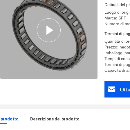
sopporta
Dettagli del p
Luogo di orig
Marca: SFT
Numero di mo
Termini di pa
Quantità di o
Prezzo: negot
Imballaggi par
Tempi di con
Termini di pa
Capacità di a
Otti
l prodotto
Descrizione del prodotto