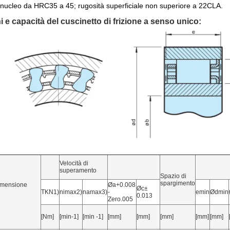
nucleo da HRC35 a 45; rugosità superficiale non superiore a 22CLA.
 e capacità del cuscinetto di frizione a senso unico:
Velocità di
superamento
Spazio di
spargimento
imensione
Øa+0.008
Øc±
TKN1)
nimax2)
namax3)
-
emin
Ødmin
0.013
Zero.005
[Nm]
[min-1]
[min -1]
[mm]
[mm]
[mm]
[mm]
[mm]