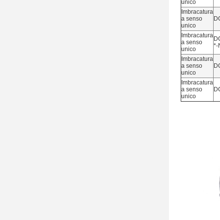
unico
Imbracatura
a senso
D
unico
Imbracatura
DC
a senso
*-
unico
Imbracatura
a senso
D
unico
Imbracatura
a senso
D
unico