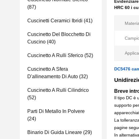
Evidenziar
(87)
HRC 60 i cu
Cuscinetti Ceramici Ibridi
(41)
Materia
Cuscinetto Del Blocchetto Di
Campio
Cuscino
(40)
Applica
Cuscinetto A Rulli Sferico
(52)
Cuscinetto A Sfera
DC5476 camb
D'allineamento Di Auto
(32)
Unidirez
Cuscinetto A Rulli Cilindrico
Breve intr
(52)
Il tipo DC è 
supporto per 
Parti Di Metallo In Polvere
apparecchiat
(24)
La tolleranz
pagine segue
Binario Di Guida Lineare
(29)
In alternativ