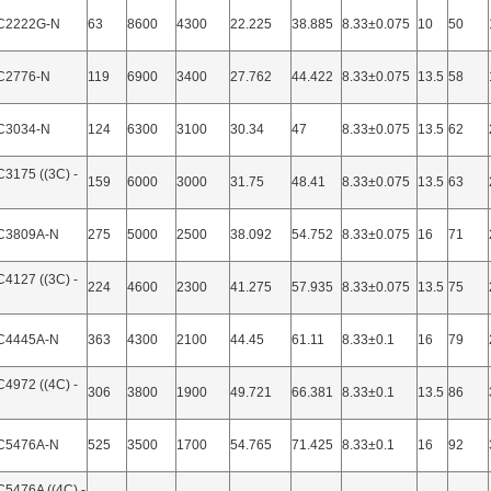
C2222G-N
63
8600
4300
22.225
38.885
8.33±0.075
10
50
C2776-N
119
6900
3400
27.762
44.422
8.33±0.075
13.5
58
C3034-N
124
6300
3100
30.34
47
8.33±0.075
13.5
62
3175 ((3C) -
159
6000
3000
31.75
48.41
8.33±0.075
13.5
63
C3809A-N
275
5000
2500
38.092
54.752
8.33±0.075
16
71
4127 ((3C) -
224
4600
2300
41.275
57.935
8.33±0.075
13.5
75
C4445A-N
363
4300
2100
44.45
61.11
8.33±0.1
16
79
4972 ((4C) -
306
3800
1900
49.721
66.381
8.33±0.1
13.5
86
C5476A-N
525
3500
1700
54.765
71.425
8.33±0.1
16
92
5476A ((4C) -