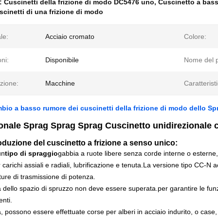
e:
Cuscinetti della frizione di modo DC5476 uno
,
Cuscinetto a bass
scinetti di una frizione di modo
le:
Acciaio cromato
Colore:
ni:
Disponibile
Nome del p
zione:
Macchine
Caratterist
io a basso rumore dei cuscinetti della frizione di modo dello S
ionale Sprag Sprag Sprag Cuscinetto unidirezionale
oduzione del cuscinetto a frizione a senso unico:
un
tipo di spraggio
gabbia a ruote libere senza corde interne o esterne,
carichi assiali e radiali, lubrificazione e tenuta.La versione tipo CC-N accet
ure di trasmissione di potenza.
a dello spazio di spruzzo non deve essere superata.per garantire le fu
nti.
a, possono essere effettuate corse per alberi in acciaio indurito, o case