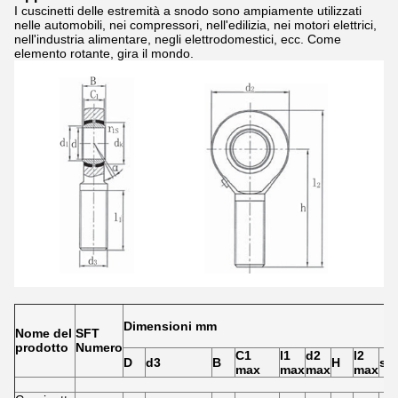
I cuscinetti delle estremità a snodo sono ampiamente utilizzati
nelle automobili, nei compressori, nell'edilizia, nei motori elettrici,
nell'industria alimentare, negli elettrodomestici, ecc. Come
elemento rotante, gira il mondo.
Dimensioni mm
Nome del
SFT
prodotto
Numero
C1
l1
d2
l2
D
d3
B
H
sa
max
max
max
max