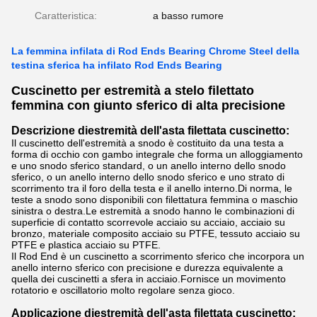
Caratteristica:
a basso rumore
La femmina infilata di Rod Ends Bearing Chrome Steel della
testina sferica ha infilato Rod Ends Bearing
Cuscinetto per estremità a stelo filettato
femmina con giunto sferico di alta precisione
Descrizione di
estremità dell'asta filettata cuscinetto:
Il cuscinetto dell'estremità a snodo è costituito da una testa a
forma di occhio con gambo integrale che forma un alloggiamento
e uno snodo sferico standard, o un anello interno dello snodo
sferico, o un anello interno dello snodo sferico e uno strato di
scorrimento tra il foro della testa e il anello interno.Di norma, le
teste a snodo sono disponibili con filettatura femmina o maschio
sinistra o destra.Le estremità a snodo hanno le combinazioni di
superficie di contatto scorrevole acciaio su acciaio, acciaio su
bronzo, materiale composito acciaio su PTFE, tessuto acciaio su
PTFE e plastica acciaio su PTFE.
Il Rod End è un cuscinetto a scorrimento sferico che incorpora un
anello interno sferico con precisione e durezza equivalente a
quella dei cuscinetti a sfera in acciaio.Fornisce un movimento
rotatorio e oscillatorio molto regolare senza gioco.
Applicazione di
estremità dell'asta filettata cuscinetto: