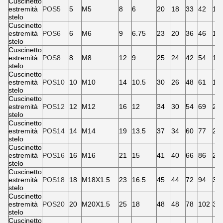
Cuscinetto
estremità
POS5
5
M5
8
6
20
18
33
42
11.
stelo
Cuscinetto
estremità
POS6
6
M6
9
6.75
23
20
36
46
12.
stelo
Cuscinetto
estremità
POS8
8
M8
12
9
25
24
42
54
15
stelo
Cuscinetto
estremità
POS10
10
M10
14
10.5
30
26
48
61
19
stelo
Cuscinetto
estremità
POS12
12
M12
16
12
34
30
54
69
22
stelo
Cuscinetto
estremità
POS14
14
M14
19
13.5
37
34
60
77
25.
stelo
Cuscinetto
estremità
POS16
16
M16
21
15
41
40
66
86
28
stelo
Cuscinetto
estremità
POS18
18
M18X1.5
23
16.5
45
44
72
94
31
stelo
Cuscinetto
estremità
POS20
20
M20X1.5
25
18
48
48
78
102
34
stelo
Cuscinetto