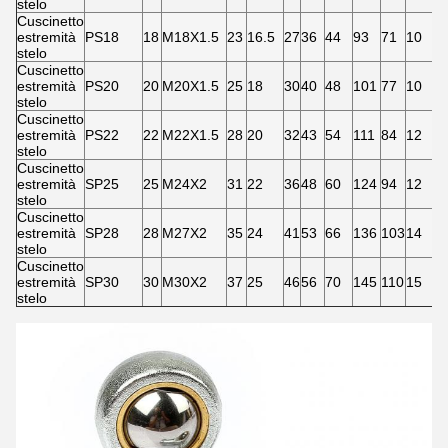
stelo
Cuscinetto
estremità
PS18
18
M18X1.5
23
16.5
27
36
44
93
71
10
2
stelo
Cuscinetto
estremità
PS20
20
M20X1.5
25
18
30
40
48
101
77
10
27
stelo
Cuscinetto
estremità
PS22
22
M22X1.5
28
20
32
43
54
111
84
12
3
stelo
Cuscinetto
estremità
SP25
25
M24X2
31
22
36
48
60
124
94
12
33
stelo
Cuscinetto
estremità
SP28
28
M27X2
35
24
41
53
66
136
103
14
3
stelo
Cuscinetto
estremità
SP30
30
M30X2
37
25
46
56
70
145
110
15
4
stelo