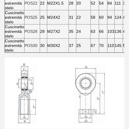
estremità
POS22
22
M22X1.5
28
20
52
54
84
111
38.
stelo
Cuscinetto
estremità
POS25
25
M24X2
31
22
58
60
94
124
42
stelo
Cuscinetto
estremità
POS28
28
M27X2
35
24
63
66
103
136
47.
stelo
Cuscinetto
estremità
POS30
30
M30X2
37
25
67
70
110
145
50.
stelo