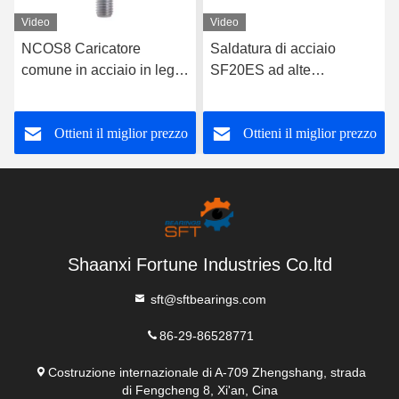
Video
Video
NCOS8 Caricatore
Saldatura di acciaio
comune in acciaio in lega
SF20ES ad alte
cromollica Heim slot
prestazioni
maschio con lastro di
Ottieni il miglior prezzo
Ottieni il miglior prezzo
punta di canna a filo per
veicoli fuoristrada 4x4
Shaanxi Fortune Industries Co.ltd
sft@sftbearings.com
86-29-86528771
Costruzione internazionale di A-709 Zhengshang, strada
di Fengcheng 8, Xi'an, Cina