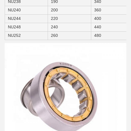
NU238
190
340
NU240
200
360
NU244
220
400
NU248
240
440
NU252
260
480