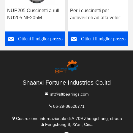
NUP205 Cuscinetti a rulli
Per i cuscinetti per
NU205 NF205M
autoveicoli ad alta velocità
Cuscinetti a rulli cilindrici
NU408.C4 NUP2311.C3
NJ205 NUP205
Cuscinetti a rulli cilindrici
Ottieni il miglior prezzo
Ottieni il miglior prezzo
Dimensioni 25*52*15mm
Shaanxi Fortune Industries Co.ltd
sft@sftbearings.com
86-29-86528771
Costruzione internazionale di A-709 Zhengshang, strada
di Fengcheng 8, Xi'an, Cina