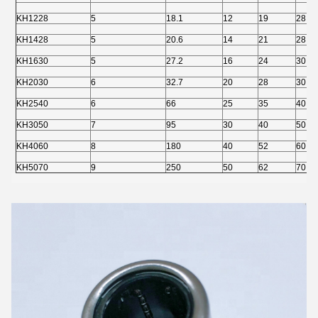
KH1228
5
18.1
12
19
28
KH1428
5
20.6
14
21
28
KH1630
5
27.2
16
24
30
KH2030
6
32.7
20
28
30
KH2540
6
66
25
35
40
KH3050
7
95
30
40
50
KH4060
8
180
40
52
60
KH5070
9
250
50
62
70