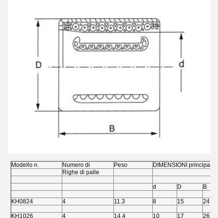
Modello n.
Numero di
Peso
DIMENSIONI principali
Righe di palle
d
D
B
KH0824
4
11.3
8
15
24
KH1026
4
14.4
10
17
26