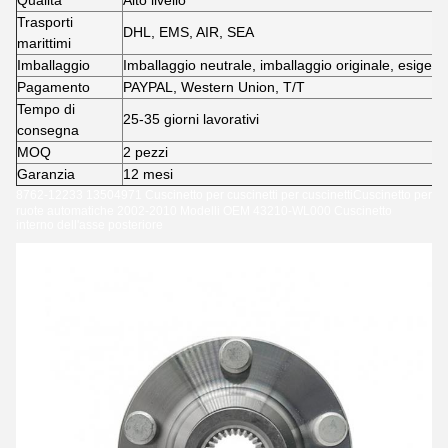
Qualità
Alto livello
Trasporti
DHL, EMS, AIR, SEA
marittimi
Imballaggio
Imballaggio neutrale, imballaggio originale, esigenz
Pagamento
PAYPAL, Western Union, T/T
Tempo di
25-35 giorni lavorativi
consegna
MOQ
2 pezzi
Garanzia
12 mesi
8762-12233 13504971 Cuscinetto per cuscinetti per cuscinetti
Cuscinetto per
ruote automatiche 2002-2010 Modelli OEM 43210-WL000 Cuscinetto
interno dell'asse posteriore