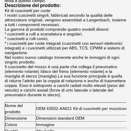
testa a questo campo.
Descrizione del prodotto:
Kit di cuscinetti per ruote
I nostri cuscinetti singoli, fabbricati secondo la qualità delle
attrezzature originali, vengono assemblati a Langenbach, insieme
a tutti i componenti necessari.
La gamma di prodotti comprende quattro modelli diversi:
* cuscinetti a rulli a scanalatura e angolari,
* cuscinetti a rulli conici,
* i cuscinetti per ruote integrati (cuscinetti con sensori elettronici
integrati) e i cuscinetti utilizzati per ABS, TCS, CPWM e sistemi di
navigazione.
Nel nostro nuovo catalogo troverete anche le immagini di ogni
singolo prodotto.
Il cuscinetto del mozzo è una parte che collega il pneumatico
(elemento rotante) /disco del freno (elemento rotante) e la
maniglia di sterzo (maniglia).La sua funzione principale è quella
di ridurre l'attrito per la coppia di rotazione e anche di trasmettere
coppia. Esso è sottoposto a carichi radiali molto elevati (peso del
veicolo) e carichi assiali (forze di urto laterale o laterale del
pneumatico durante lo sterzo).
h eseguire
Nome del
OEM 43502-AA021 Kit di cuscinetti per mozziconi a
prodotto
Dimensione
Dimensioni standard OEM
Colore
Immagine