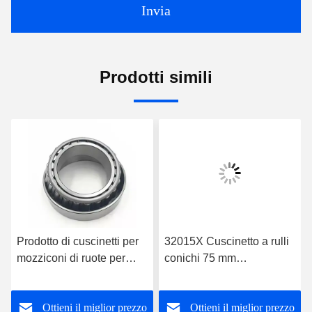
Invia
Prodotti simili
Prodotto di cuscinetti per
32015X Cuscinetto a rulli
mozziconi di ruote per
conichi 75 mm
camion di riparazione di
Dimensione di foratura
cuscinetti per riduttori di
Sigilli aperti Tipo per
Ottieni il miglior prezzo
Ottieni il miglior prezzo
supporto per cuscinetti a
prestazioni ottimali