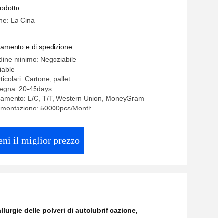
rodotto
ine: La Cina
gamento e di spedizione
rdine minimo: Negoziabile
iable
ticolari: Cartone, pallet
segna: 20-45days
agamento: L/C, T/T, Western Union, MoneyGram
limentazione: 50000pcs/Month
eni il miglior prezzo
allurgie delle polveri di autolubrificazione
,