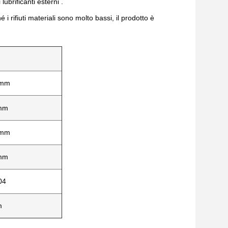
lubrificanti esterni .
 i rifiuti materiali sono molto bassi, il prodotto è
 mm
mm
 mm
mm
04
m