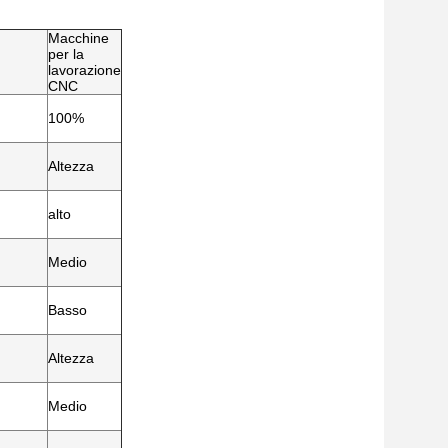
Macchine
per la
lavorazione
CNC
100%
Altezza
alto
Medio
Basso
Altezza
Medio