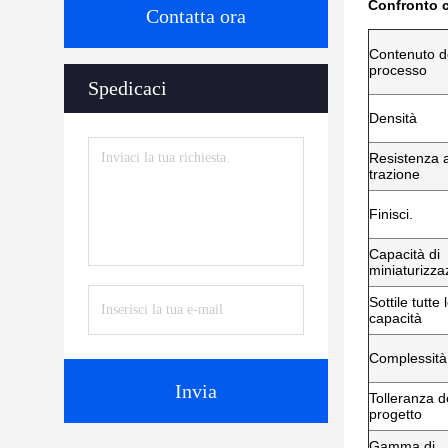
Confronto c
Contatta ora
Contenuto d
processo
Spedicaci
Densità
Resistenza a
trazione
Finisci.
Capacità di
miniaturizza
Sottile tutte 
capacità
Complessità
Invia
Tolleranza d
progetto
Gamma di