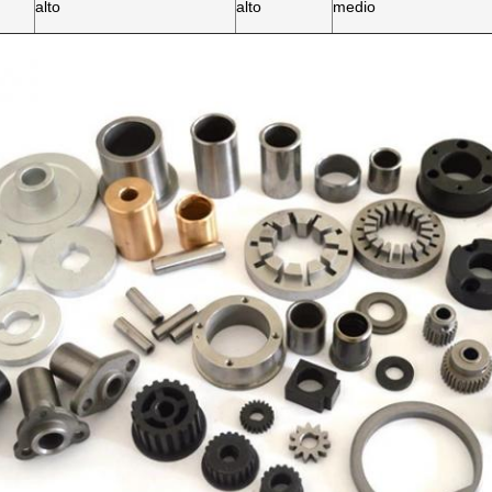
alto
alto
medio