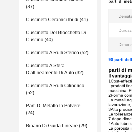
parti di met
(87)
Densità
Cuscinetti Ceramici Ibridi
(41)
Durezz
Cuscinetto Del Blocchetto Di
Cuscino
(40)
Dimens
Cuscinetto A Rulli Sferico
(52)
90 parti del
Cuscinetto A Sfera
parti di m
D'allineamento Di Auto
(32)
Il vantagg
1Cost-effect
Cuscinetto A Rulli Cilindrico
I prodotti f
macchina. Pu
(52)
2Forme com
La metallurg
lavorazione, 
Parti Di Metallo In Polvere
3Alta precis
(24)
Le tolleranz
7 dopo dime
4Auto lubrif
Binario Di Guida Lineare
(29)
La porosità i