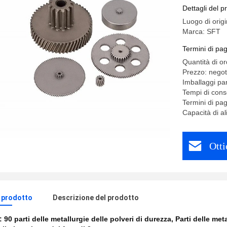
Dettagli del p
Luogo di orig
Marca: SFT
Termini di pa
Quantità di o
Prezzo: negot
Imballaggi par
Tempi di con
Termini di p
Capacità di a
Otti
l prodotto
Descrizione del prodotto
e:
90 parti delle metallurgie delle polveri di durezza
,
Parti delle met