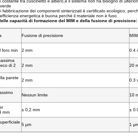
e costante tra cuscinetto e albero,e il sistema non ha bisogno di ulteriori 
 verde
i fabbricazione dei componenti sinterizzati è certificato ecologico, perché
 l'efficienza energetica è buona perché il materiale non è fuso.
elle capacità di formazione del MIM e della fusione di precisione:
a
Fusione di precisione
MIM
 foro min
2 mm
0.4
massima
ieco di 2
2 mm
20 
lla parete
2 mm
0.3
assimo
Nessun limite
10 
er
± 0,2 mm
± 0.
 4 mm
perficiale
5 μm
1 μ