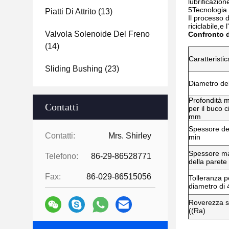
lubrificazion
5Tecnologia
Piatti Di Attrito
(13)
Il processo d
riciclabile,e
Valvola Solenoide Del Freno
Confronto d
(14)
Caratteristic
Sliding Bushing
(23)
Diametro del
Profondità 
Contatti
per il buco c
mm
Spessore de
Contatti:
Mrs. Shirley
min
Spessore m
Telefono:
86-29-86528771
della parete
Fax:
86-029-86515056
Tolleranza p
diametro di
Roverezza su
((Ra)