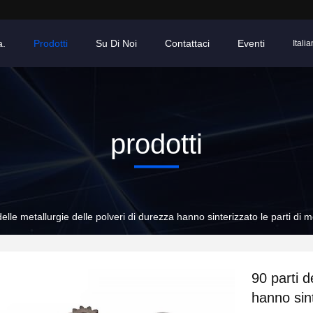
a.
Prodotti
Su Di Noi
Contattaci
Eventi
Italia
prodotti
delle metallurgie delle polveri di durezza hanno sinterizzato le parti di m
90 parti d
hanno sint