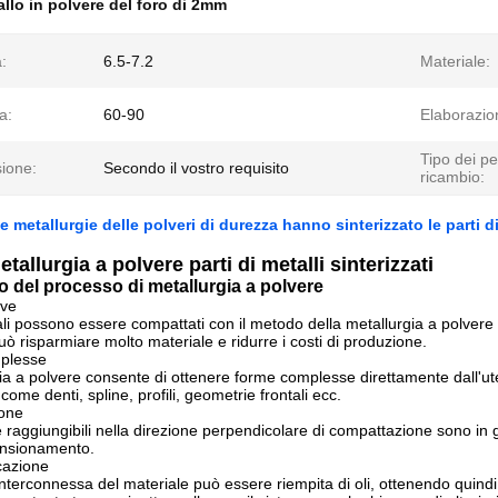
allo in polvere del foro di 2mm
:
6.5-7.2
Materiale:
a:
60-90
Elaborazio
Tipo dei pe
ione:
Secondo il vostro requisito
ricambio:
le metallurgie delle polveri di durezza hanno sinterizzato le parti d
etallurgia a polvere parti di metalli sinterizzati
io del processo di metallurgia a polvere
ive
inali possono essere compattati con il metodo della metallurgia a polvere
ò risparmiare molto materiale e ridurre i costi di produzione.
plesse
ia a polvere consente di ottenere forme complesse direttamente dall'ut
come denti, spline, profili, geometrie frontali ecc.
ione
e raggiungibili nella direzione perpendicolare di compattazione sono in 
nsionamento.
icazione
nterconnessa del materiale può essere riempita di oli, ottenendo quindi u