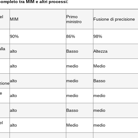
ompleto tra MIM e altri processi:
el
Primo
MIM
Fusione di precisione
ministro
90%
86%
98%
lla
alto
Basso
Altezza
alto
medio
Medio
alto
medio
Basso
zione
le
alto
medio
medio
alto
Basso
medio
el
alto
Medio
medio