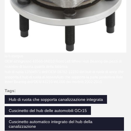
la h esegue
OEM all'ingrosso 43560-0N010 Front Left Wheel Hub Bearing dei pezzi di
ricambio di buona qualità della fabbrica
hub di ruota 13504971 dell'OEM 08762-12233 del hub di ruota di ance che
sopporta il
hub di ruota di
AssemAuto
che sopporta la parte posteriore Axle
Inner Bearing dell'OEM 43210-WL000 dei modelli 2002-2010
Tags:
Hub di ruota che sopporta canalizzazione integrata
Cuscinetto del hub delle automobili GCr15
Cuscinetto automatico integrato del hub della
canalizzazione