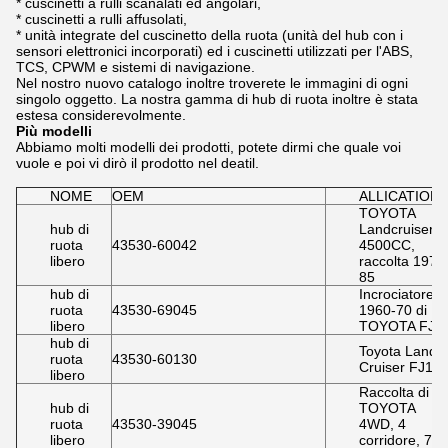
* cuscinetti a rulli scanalati ed angolari,
* cuscinetti a rulli affusolati,
* unità integrate del cuscinetto della ruota (unità del hub con i
sensori elettronici incorporati) ed i cuscinetti utilizzati per l'ABS,
TCS, CPWM e sistemi di navigazione.
Nel nostro nuovo catalogo inoltre troverete le immagini di ogni
singolo oggetto. La nostra gamma di hub di ruota inoltre è stata
estesa considerevolmente.
Più modelli
Abbiamo molti modelli dei prodotti, potete dirmi che quale voi
vuole e poi vi dirò il prodotto nel deatil.
NOME
OEM
ALLICATION
TOYOTA
hub di
Landcruiser
ruota
43530-60042
4500CC,
libero
raccolta 1976
85
hub di
Incrociatore
ruota
43530-69045
1960-70 di
libero
TOYOTA FJ
hub di
Toyota Land
ruota
43530-60130
Cruiser FJ10
libero
Raccolta di
hub di
TOYOTA
ruota
43530-39045
4WD, 4
libero
corridore, 79-