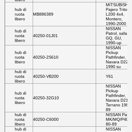
MITSUBISHI
hub di
Pajero Tritone
ruota
MB886389
L200 4x4,
libero
Montero,
1990-2000
NISSAN
hub di
Patrol, safari
ruota
40250-01J01
GQ, GU,
libero
1990-up
NISSAN
hub di
Pickup
ruota
40250-2S610
Pathfinder,
libero
Navara D22,
1990 su
hub di
ruota
40250-VB200
Y61
libero
NISSAN
Pickup
hub di
Pathfinder,
ruota
40250-32G10
Navara D21,
libero
Terrano 1986
89
hub di
NISSAN Patro
ruota
40250-C6000
MK/MQ/P40
libero
80-89
hub di
NISSAN