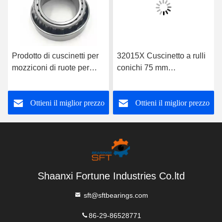
Prodotto di cuscinetti per
32015X Cuscinetto a rulli
mozziconi di ruote per
conichi 75 mm
camion di riparazione di
Dimensione di foratura
cuscinetti per riduttori di
Sigilli aperti Tipo per
Ottieni il miglior prezzo
Ottieni il miglior prezzo
supporto per cuscinetti a
prestazioni ottimali
rulli conichi personalizzati
32011
Shaanxi Fortune Industries Co.ltd
sft@sftbearings.com
86-29-86528771