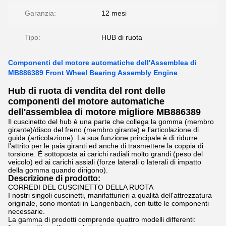
Garanzia:
12 mesi
Tipo:
HUB di ruota
Componenti del motore automatiche dell'Assemblea di
MB886389 Front Wheel Bearing Assembly Engine
Hub di ruota di vendita del ront delle
componenti del motore automatiche
dell'assemblea di motore migliore MB886389
Il cuscinetto del hub è una parte che collega la gomma (membro
girante)/disco del freno (membro girante) e l'articolazione di
guida (articolazione). La sua funzione principale è di ridurre
l'attrito per le paia giranti ed anche di trasmettere la coppia di
torsione. È sottoposta ai carichi radiali molto grandi (peso del
veicolo) ed ai carichi assiali (forze laterali o laterali di impatto
della gomma quando dirigono).
Descrizione di prodotto:
CORREDI DEL CUSCINETTO DELLA RUOTA
I nostri singoli cuscinetti, manifatturieri a qualità dell'attrezzatura
originale, sono montati in Langenbach, con tutte le componenti
necessarie.
La gamma di prodotti comprende quattro modelli differenti: