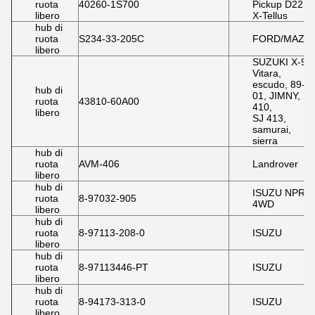
ruota
40260-1S700
Pickup D22,
libero
X-Tellus
hub di
ruota
S234-33-205C
FORD/MAZD
libero
SUZUKI X-90,
Vitara,
escudo, 89-
hub di
01, JIMNY, SJ
ruota
43810-60A00
410,
libero
SJ 413,
samurai,
sierra
hub di
ruota
AVM-406
Landrover
libero
hub di
ISUZU NPR6
ruota
8-97032-905
4WD
libero
hub di
ruota
8-97113-208-0
ISUZU
libero
hub di
ruota
8-97113446-PT
ISUZU
libero
hub di
ruota
8-94173-313-0
ISUZU
libero