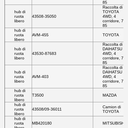
85
Raccolta di
hub di
TOYOTA
ruota
43508-35050
4WD, 4
libero
corridore, 79-
85
hub di
ruota
AVM-455
TOYOTA
libero
Raccolta di
hub di
DAIHATSU
ruota
43530-87683
4WD, 4
libero
corridore, 79-
85
Raccolta di
hub di
DAIHATSU
ruota
AVM-403
4WD, 4
libero
corridore, 79-
85
hub di
ruota
T3500
MAZDA
libero
hub di
Camion di
ruota
43508/09-36011
TOYOTA
libero
hub di
ruota
MB420180
MITSUBISHI
libero