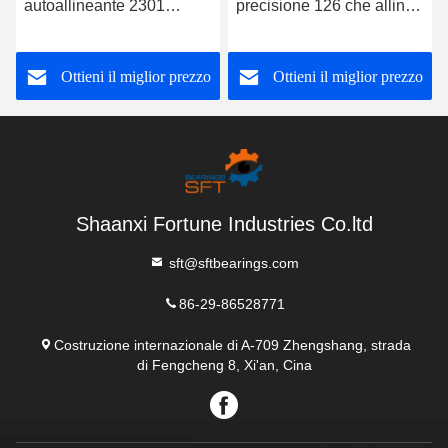
autoallineante 2301
precisione 126 che allinea
Dimensione 12*37*17 MM
cuscinetto a sfera lineare
con sigilli OPEN 2RS Tipo
6x19x6 millimetro
Ottieni il miglior prezzo
Ottieni il miglior prezzo
Shaanxi Fortune Industries Co.ltd
sft@sftbearings.com
86-29-86528771
Costruzione internazionale di A-709 Zhengshang, strada
di Fengcheng 8, Xi'an, Cina