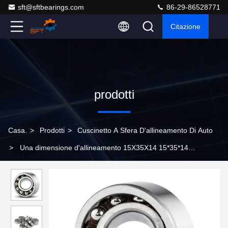
sft@sftbearings.com
86-29-86528771
Citazione
prodotti
Casa.
>
Prodotti
>
Cuscinetto A Sfera D'allineamento Di Auto
>
Una dimensione d'allineamento 15X35X14 15*35*14
millimetro E-2RS1TN9 2RS di 2202 cuscinetti a sfera di auto