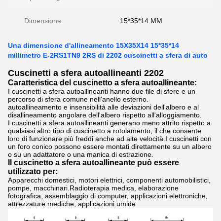
Dimensione:
15*35*14 MM
Una dimensione d'allineamento 15X35X14 15*35*14
millimetro E-2RS1TN9 2RS di 2202 cuscinetti a sfera di auto
Cuscinetti a sfera autoallineanti 2202
Caratteristica del cuscinetto a sfera autoallineante:
I cuscinetti a sfera autoallineanti hanno due file di sfere e un
percorso di sfera comune nell'anello esterno.
autoallineamento e insensibilità alle deviazioni dell'albero e al
disallineamento angolare dell'albero rispetto all'alloggiamento.
I cuscinetti a sfera autoallineanti generano meno attrito rispetto a
qualsiasi altro tipo di cuscinetto a rotolamento, il che consente
loro di funzionare più freddi anche ad alte velocità.
I cuscinetti con
un foro conico possono essere montati direttamente su un albero
o su un adattatore o una manica di estrazione.
Il cuscinetto a sfera autoallineante può essere
utilizzato per:
Apparecchi domestici, motori elettrici, componenti automobilistici,
pompe, macchinari.Radioterapia medica, elaborazione
fotografica, assemblaggio di computer, applicazioni elettroniche,
attrezzature mediche, applicazioni umide