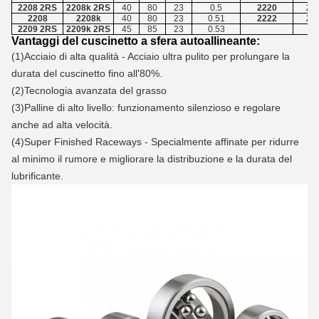
2208 2RS
2208k 2RS
40
80
23
0.5
2220
22
2208
2208k
40
80
23
0.51
2222
22
2209 2RS
2209k 2RS
45
85
23
0.53
Vantaggi del cuscinetto a sfera autoallineante:
(1)
Acciaio di alta qualità - Acciaio ultra pulito per prolungare la
durata del cuscinetto fino all'80%.
(
2
)
Tecnologia avanzata del grasso
(3)
Palline di alto livello: funzionamento silenzioso e regolare
anche ad alta velocità.
(4)
Super Finished Raceways - Specialmente affinate per ridurre
al minimo il rumore e migliorare la distribuzione e la durata del
lubrificante.