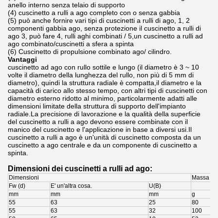
anello interno senza telaio di supporto
(4) cuscinetto a rulli a ago completo con o senza gabbia
(5) può anche fornire vari tipi di cuscinetti a rulli di ago, 1, 2
componenti gabbia ago, senza protezione il cuscinetto a rulli di
ago 3, può fare 4, rulli aghi combinati / 5,un cuscinetto a rulli ad
ago combinato/cuscinetti a sfera a spinta
(6) Cuscinetto di propulsione combinato ago/ cilindro.
Vantaggi
cuscinetto ad ago con rullo sottile e lungo (il diametro è 3 ~ 10
volte il diametro della lunghezza del rullo, non più di 5 mm di
diametro), quindi la struttura radiale è compatta,il diametro e la
capacità di carico allo stesso tempo, con altri tipi di cuscinetti con
diametro esterno ridotto al minimo, particolarmente adatti alle
dimensioni limitate della struttura di supporto dell'impianto
radiale.La precisione di lavorazione e la qualità della superficie
del cuscinetto a rulli a ago devono essere combinate con il
manico del cuscinetto e l'applicazione in base a diversi usi.Il
cuscinetto a rulli a ago è un'unità di cuscinetto composta da un
cuscinetto a ago centrale e da un componente di cuscinetto a
spinta.
Dimensioni dei cuscinetti a rulli ad ago:
Dimensioni
Massa
Fw (d)
E' un'altra cosa.
U(B)
mm
mm
mm
g
55
63
25
80
55
63
32
100