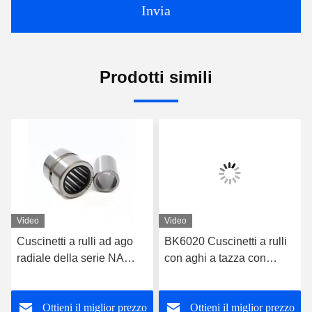
Invia
Prodotti simili
Video
Video
Cuscinetti a rulli ad ago
BK6020 Cuscinetti a rulli
radiale della serie NA
con aghi a tazza con
NA6905 con anello
classificazione di
interno per una
precisione P4
Ottieni il miglior prezzo
Ottieni il miglior prezzo
distribuzione ottimale del