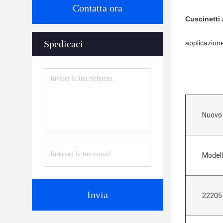
Contatta ora
Cuscinetti 
Spedicaci
applicazione
Nuovo
Model
Invia
22205