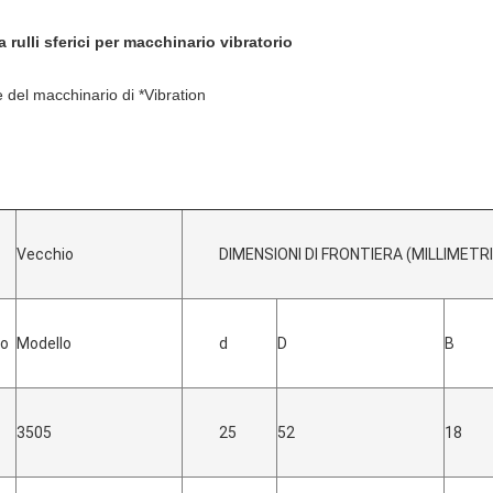
a rulli sferici per macchinario vibratorio
 del macchinario di *Vibration
Vecchio
DIMENSIONI DI FRONTIERA (MILLIMETRI
lo
Modello
d
D
B
3505
25
52
18