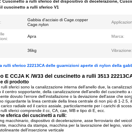
e:
Cuscinetto a rulli sferico del dispositivo di decelerazione
,
Cuscin
 il cuscinetto a rulli sferico V1
Gabbia d'acciaio di Cage.copper
:
Applicazio
Cage.nylon
lle
Apra
Marca:
ioni:
36kg
Vibrazione
 rulli sferico 22213CA delle guarnizioni aperte di nylon della gabb
o E CCJA K /W33 del cuscinetto a rulli 3513 22213C
e di prodotto
a rulli sferici sono la canalizzazione interna dell'anello due, la canalizza
il centro sopportante, della canalizzazione dell'anello del cuscinetto a 
te dovuto l'errore dell'installazione o la deviazione dell'asse che sorge
rno riguardante la linea centrale della linea centrale di non più di 1-2.5
 carico radiale ed il carico assiale, particolarmente per i carichi di scoss
a rulli sferici comprende il cc, CA, cae, MB e tipo di E, ecc.
e sferica dei cuscinetti a rulli:
g macchinario, dispositivo di decelerazione, asse ferroviario del veicolo
lante, macchina da stampa, macchina per la lavorazione del legno, vario r
tolineante dell'inserzione verticale