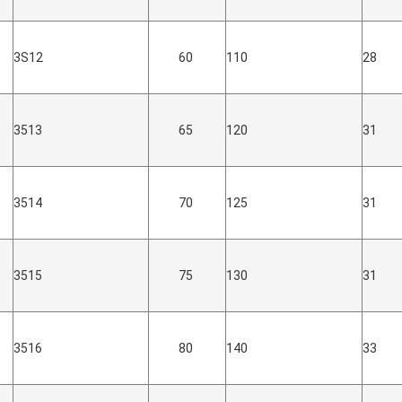
3S12
60
110
28
3513
65
120
31
3514
70
125
31
3515
75
130
31
3516
80
140
33