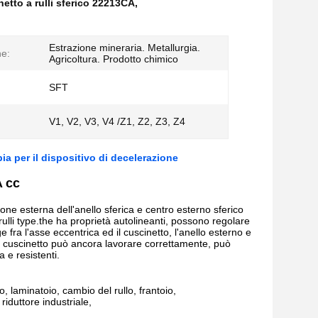
etto a rulli sferico 22213CA
,
Estrazione mineraria. Metallurgia.
ne:
Agricoltura. Prodotto chimico
SFT
:
V1, V2, V3, V4 /Z1, Z2, Z3, Z4
ia per il dispositivo di decelerazione
A cc
zione esterna dell'anello sferica e centro esterno sferico
rulli type.the ha proprietà autolineanti, possono regolare
 fra l'asse eccentrica ed il cuscinetto, l'anello esterno e
, il cuscinetto può ancora lavorare correttamente, può
a e resistenti.
, laminatoio, cambio del rullo, frantoio,
iduttore industriale,