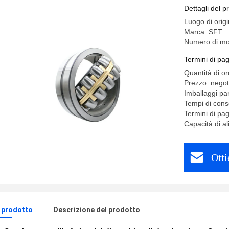
deceleraz
Dettagli del p
Luogo di orig
Marca: SFT
Numero di mo
Termini di pa
Quantità di o
Prezzo: negot
Imballaggi par
Tempi di con
Termini di p
Capacità di a
Otti
l prodotto
Descrizione del prodotto