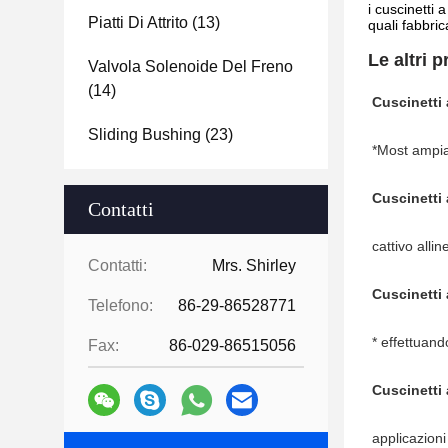
i cuscinetti 
Piatti Di Attrito
(13)
quali fabbric
Le altri p
Valvola Solenoide Del Freno
(14)
Cuscinetti a
Sliding Bushing
(23)
*Most ampi
Cuscinetti a
Contatti
cattivo all
Contatti:
Mrs. Shirley
Cuscinetti a
Telefono:
86-29-86528771
* effettuand
Fax:
86-029-86515056
Cuscinetti a
applicazioni