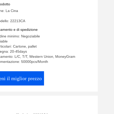
ione
rodotto
ine: La Cina
dello: 22213CA
gamento e di spedizione
rdine minimo: Negoziabile
iable
ticolari: Cartone, pallet
segna: 20-45days
agamento: L/C, T/T, Western Union, MoneyGram
limentazione: 50000pcs/Month
eni il miglior prezzo