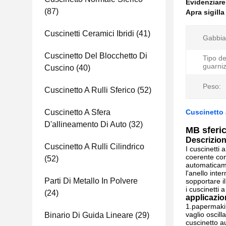
Evidenziar
(87)
Apra sigilla
Cuscinetti Ceramici Ibridi
(41)
Gabbia
Cuscinetto Del Blocchetto Di
Tipo de
guarniz
Cuscino
(40)
Peso:
Cuscinetto A Rulli Sferico
(52)
Cuscinetto A Sfera
Cuscinetto a
D'allineamento Di Auto
(32)
MB sferic
Descrizion
Cuscinetto A Rulli Cilindrico
I cuscinetti 
coerente con 
(52)
automaticamen
l'anello inte
Parti Di Metallo In Polvere
sopportare il
i cuscinetti 
(24)
applicazion
1.papermakin
vaglio oscil
Binario Di Guida Lineare
(29)
cuscinetto au