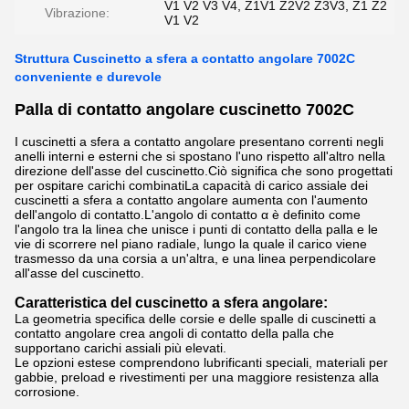
V1 V2 V3 V4, Z1V1 Z2V2 Z3V3, Z1 Z2
Vibrazione:
V1 V2
Struttura Cuscinetto a sfera a contatto angolare 7002C
conveniente e durevole
Palla di contatto angolare cuscinetto 7002C
I cuscinetti a sfera a contatto angolare presentano correnti negli
anelli interni e esterni che si spostano l'uno rispetto all'altro nella
direzione dell'asse del cuscinetto.Ciò significa che sono progettati
per ospitare carichi combinatiLa capacità di carico assiale dei
cuscinetti a sfera a contatto angolare aumenta con l'aumento
dell'angolo di contatto.L'angolo di contatto α è definito come
l'angolo tra la linea che unisce i punti di contatto della palla e le
vie di scorrere nel piano radiale, lungo la quale il carico viene
trasmesso da una corsia a un'altra, e una linea perpendicolare
all'asse del cuscinetto.
Caratteristica del cuscinetto a sfera angolare:
La geometria specifica delle corsie e delle spalle di cuscinetti a
contatto angolare crea angoli di contatto della palla che
supportano carichi assiali più elevati.
Le opzioni estese comprendono lubrificanti speciali, materiali per
gabbie, preload e rivestimenti per una maggiore resistenza alla
corrosione.