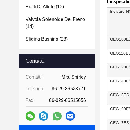
Le specifi
Piatti Di Attrito
(13)
Indicare N
Valvola Solenoide Del Freno
(14)
Sliding Bushing
(23)
GEG100E
GEG110E
Contatti
GEG120E
Contatti:
Mrs. Shirley
GEG140E
Telefono:
86-29-86528771
GEG15ES
Fax:
86-029-86515056
GEG160E
GEG17ES