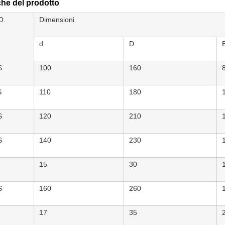
che del prodotto
O.
Dimensioni
d
D
S
100
160
S
110
180
S
120
210
S
140
230
15
30
S
160
260
17
35