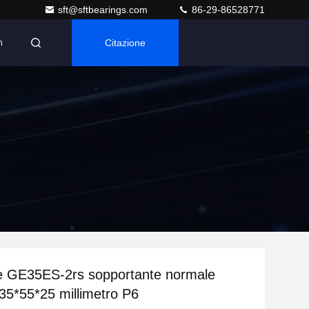
sft@sftbearings.com
86-29-86528771
Citazione
n
e GE35ES-2rs sopportante normale
 35*55*25 millimetro P6