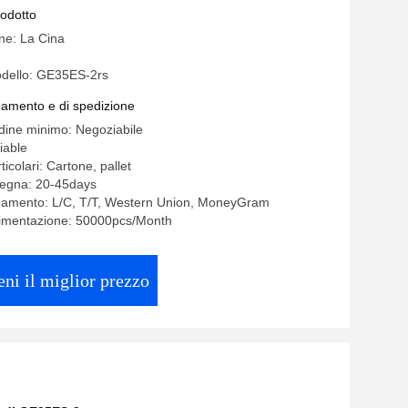
rodotto
ine: La Cina
dello: GE35ES-2rs
gamento e di spedizione
rdine minimo: Negoziabile
iable
ticolari: Cartone, pallet
segna: 20-45days
agamento: L/C, T/T, Western Union, MoneyGram
limentazione: 50000pcs/Month
eni il miglior prezzo