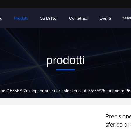
a.
Prodotti
Su Di Noi
Contattaci
Eventi
Italia
prodotti
one GE35ES-2rs sopportante normale sferico di 35*55*25 millimetro P6
Precision
sferico di