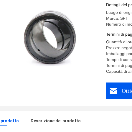
Dettagli del p
Luogo di orig
Marca: SFT
Numero di mo
Termini di pa
Quantità di o
Prezzo: negot
Imballaggi par
Tempi di con
Termini di p
Capacità di a
Otti
l prodotto
Descrizione del prodotto