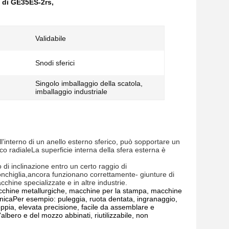
o di GE35ES-2rs
,
Validabile
Snodi sferici
Singolo imballaggio della scatola,
imballaggio industriale
l'interno di un anello esterno sferico, può sopportare un 
co radialeLa superficie interna della sfera esterna è 
di inclinazione entro un certo raggio di 
nchiglia,ancora funzionano correttamente- giunture di 
acchine specializzate e in altre industrie.
acchine metallurgiche, macchine per la stampa, macchine
ronicaPer esempio: puleggia, ruota dentata, ingranaggio,
coppia, elevata precisione, facile da assemblare e
albero e del mozzo abbinati, riutilizzabile, non