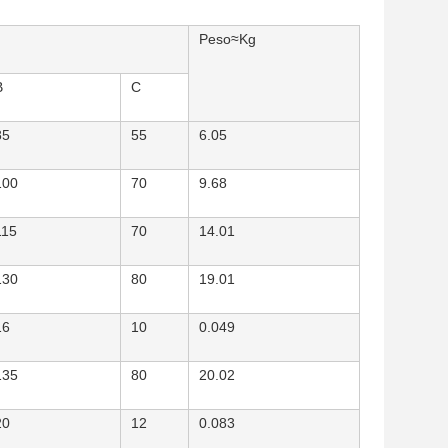
Peso≈Kg
B
C
85
55
6.05
100
70
9.68
115
70
14.01
130
80
19.01
16
10
0.049
135
80
20.02
20
12
0.083