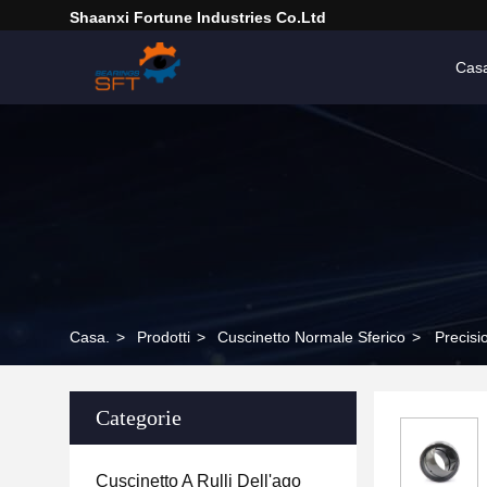
Shaanxi Fortune Industries Co.ltd
Cas
Casa.
>
Prodotti
>
Cuscinetto Normale Sferico
>
Precisi
Categorie
Cuscinetto A Rulli Dell'ago