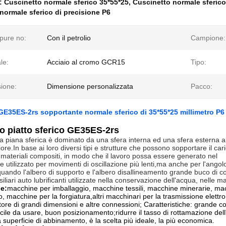
e:
Cuscinetto normale sferico 35*55*25
,
Cuscinetto normale sferic
normale sferico di precisione P6
pure no:
Con il petrolio
Campione:
le:
Acciaio al cromo GCR15
Tipo:
ione:
Dimensione personalizzata
Pacco:
GE35ES-2rs sopportante normale sferico di 35*55*25 millimetro P6
o piatto sferico GE35ES-2rs
 a piana sferica è dominato da una sfera interna ed una sfera esterna al
re.In base ai loro diversi tipi e strutture che possono sopportare il cari
a materiali compositi, in modo che il lavoro possa essere generato nel
utilizzato per movimenti di oscillazione più lenti,ma anche per l'angolo 
ando l'albero di supporto e l'albero disallineamento grande buco di co
siliari auto lubrificanti utilizzate nella conservazione dell'acqua, nelle m
e:
macchine per imballaggio, macchine tessili, macchine minerarie, m
co, macchine per la forgiatura,altri macchinari per la trasmissione elett
atore di grandi dimensioni e altre connessioni; Caratteristiche: grande 
ile da usare, buon posizionamento;ridurre il tasso di rottamazione dell'
 superficie di abbinamento, è la scelta più ideale, la più economica.