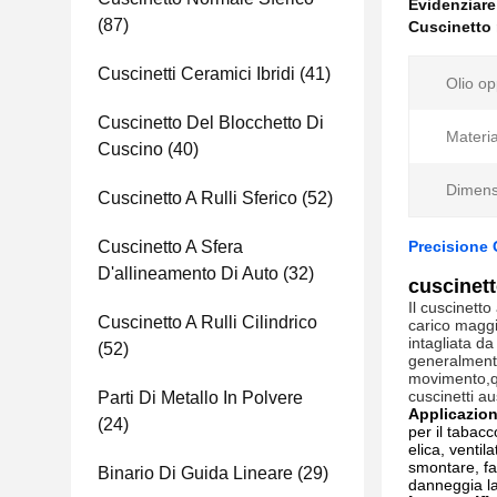
Evidenziar
(87)
Cuscinetto 
Cuscinetti Ceramici Ibridi
(41)
Olio op
Cuscinetto Del Blocchetto Di
Materia
Cuscino
(40)
Dimens
Cuscinetto A Rulli Sferico
(52)
Cuscinetto A Sfera
Precisione 
D'allineamento Di Auto
(32)
cuscinett
Il cuscinetto
Cuscinetto A Rulli Cilindrico
carico maggio
intagliata d
(52)
generalmente 
movimento,qu
cuscinetti au
Parti Di Metallo In Polvere
Applicazion
(24)
per il tabac
elica, ventil
smontare, fac
Binario Di Guida Lineare
(29)
danneggia la